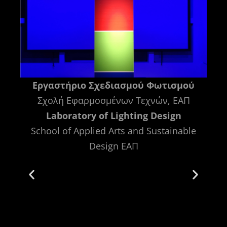
Εργαστήριο Σχεδιασμού Φωτισμού
ν να
Σχολή Εφαρμοσμένων Τεχνών, ΕΑΠ
Σκο
ι να
Laboratory of Lighting Design
έτσι
School of Applied Arts and Sustainable
σχεδ
Design ΕΑΠ
ίσω
δ
αξύ
ς;
The 
ε το
mode